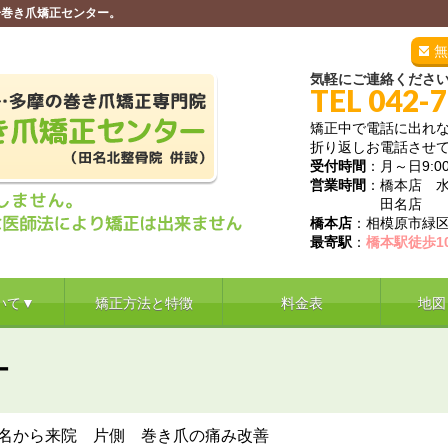
子巻き爪矯正センター。
無
気軽にご連絡くださ
TEL 042-
矯正中で電話に出れ
折り返しお電話させ
受付時間
：月～日9:00～
営業時間
：橋本店 
田名店 月曜
橋本店
：相模原市緑区
最寄駅
：
橋本駅徒歩1
いて▼
矯正方法と特徴
料金表
地図
ー
名から来院 片側 巻き爪の痛み改善