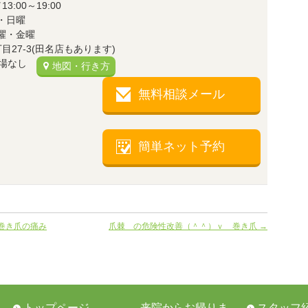
3:00～19:00
・日曜
・金曜
27-3(田名店もあります)
場なし
地図・行き方
無料相談メール
簡単ネット予約
巻き爪の痛み
爪棘 の危険性改善（＾＾）ｖ 巻き爪
→
トップページ
来院からお帰りま
スタッフ