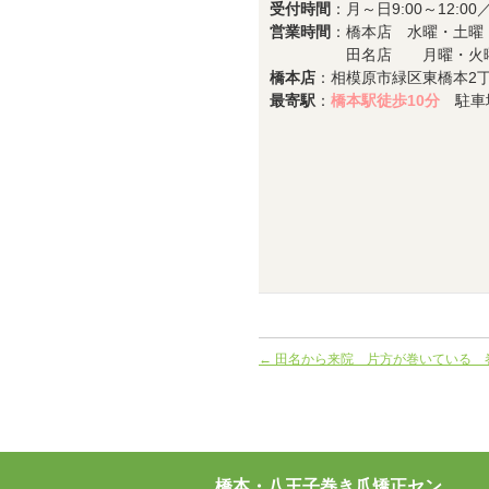
受付時間
：月～日9:00～12:00／1
営業時間
：橋本店 水曜・土曜
田名店 月曜・火曜
橋本店
：相模原市緑区東橋本2丁目
最寄駅
：
橋本駅徒歩10分
駐車
←
田名から来院 片方が巻いている 
橋本・八王子巻き爪矯正セン