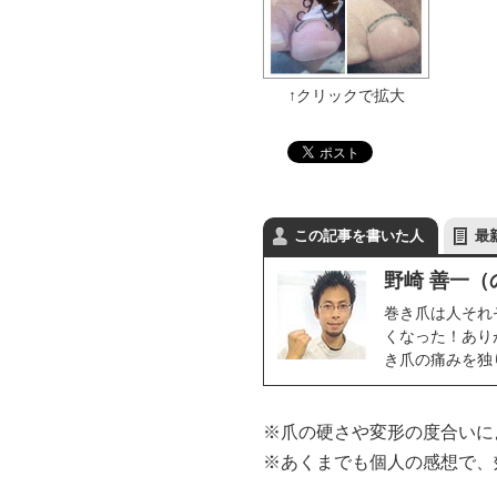
この記事を書いた人
最
野崎 善一（
巻き爪は人それ
くなった！あり
き爪の痛みを独
※爪の硬さや変形の度合いに
※あくまでも個人の感想で、