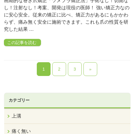
画期的な巻き爪矯正「ツメフラ矯正法」手術なし！切開な
し！注射なし！考案、開発は現役の医師！ 強い矯正力なの
に安心安全。従来の矯正に比べ、矯正力があるにもかかわ
らず、痛み無く安全に施術できます。これも爪の性質を研
究した結果 …
この記事を読む
1
2
3
»
カテゴリー
上溝
痛く無い