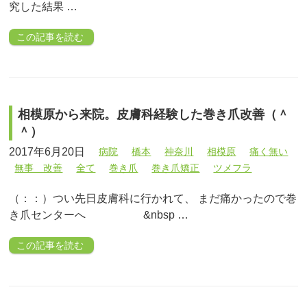
究した結果 …
この記事を読む
相模原から来院。皮膚科経験した巻き爪改善（＾
＾）
2017年6月20日
病院
橋本
神奈川
相模原
痛く無い
無事 改善
全て
巻き爪
巻き爪矯正
ツメフラ
（：：）つい先日皮膚科に行かれて、 まだ痛かったので巻
き爪センターへ &nbsp …
この記事を読む