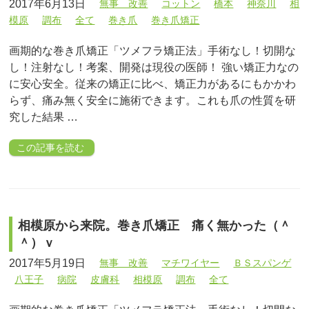
2017年6月13日
無事 改善
コットン
橋本
神奈川
相
模原
調布
全て
巻き爪
巻き爪矯正
画期的な巻き爪矯正「ツメフラ矯正法」手術なし！切開な
し！注射なし！考案、開発は現役の医師！ 強い矯正力なの
に安心安全。従来の矯正に比べ、矯正力があるにもかかわ
らず、痛み無く安全に施術できます。これも爪の性質を研
究した結果 …
この記事を読む
相模原から来院。巻き爪矯正 痛く無かった（＾
＾）ｖ
2017年5月19日
無事 改善
マチワイヤー
ＢＳスパンゲ
八王子
病院
皮膚科
相模原
調布
全て