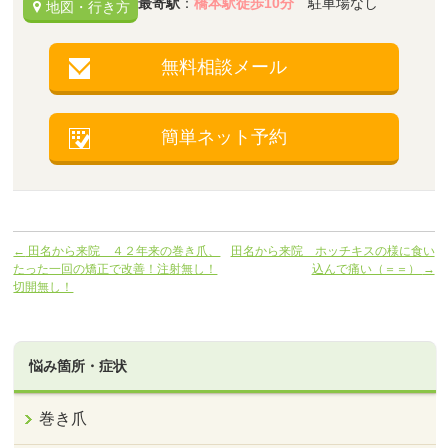
最寄駅
：
橋本駅徒歩10分
駐車場なし
地図・行き方
無料相談メール
簡単ネット予約
←
田名から来院 ４２年来の巻き爪、
田名から来院 ホッチキスの様に食い
たった一回の矯正で改善！注射無し！
込んで痛い（＝＝）
→
切開無し！
悩み箇所・症状
巻き爪