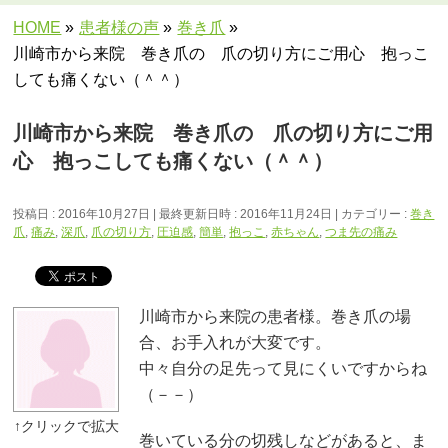
HOME
»
患者様の声
»
巻き爪
»
川崎市から来院 巻き爪の 爪の切り方にご用心 抱っこ
しても痛くない（＾＾）
川崎市から来院 巻き爪の 爪の切り方にご用
心 抱っこしても痛くない（＾＾）
投稿日 : 2016年10月27日
最終更新日時 : 2016年11月24日
カテゴリー :
巻き
爪
,
痛み
,
深爪
,
爪の切り方
,
圧迫感
,
簡単
,
抱っこ
,
赤ちゃん
,
つま先の痛み
川崎市から来院の患者様。巻き爪の場
合、お手入れが大変です。
中々自分の足先って見にくいですからね
（－－）
巻いている分の切残しなどがあると、ま