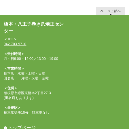
ページ上部へ
橋本・八王子巻き爪矯正セン
ター
＜TEL＞
042-703-9710
＜受付時間＞
月～日9:00～12:00／13:00～19:00
＜営業時間＞
橋本店 水曜・土曜・日曜
田名店 月曜・火曜・金曜
＜住所＞
相模原市緑区東橋本2丁目27-3
(田名店もあります)
＜最寄駅＞
橋本駅徒歩10分 駐車場なし
トップページ