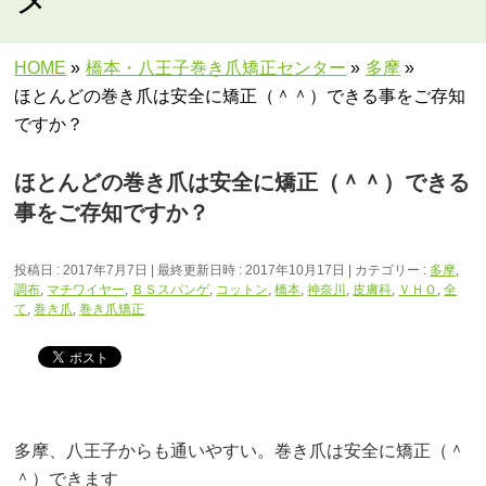
HOME
»
橋本・八王子巻き爪矯正センター
»
多摩
»
ほとんどの巻き爪は安全に矯正（＾＾）できる事をご存知
ですか？
ほとんどの巻き爪は安全に矯正（＾＾）できる
事をご存知ですか？
投稿日 : 2017年7月7日
最終更新日時 : 2017年10月17日
カテゴリー :
多摩
,
調布
,
マチワイヤー
,
ＢＳスパンゲ
,
コットン
,
橋本
,
神奈川
,
皮膚科
,
ＶＨＯ
,
全
て
,
巻き爪
,
巻き爪矯正
多摩、八王子からも通いやすい。巻き爪は安全に矯正（＾
＾）できます