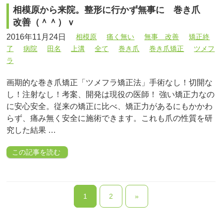
相模原から来院。整形に行かず無事に 巻き爪
改善（＾＾）ｖ
2016年11月24日
相模原
痛く無い
無事 改善
矯正終
了
病院
田名
上溝
全て
巻き爪
巻き爪矯正
ツメフ
ラ
画期的な巻き爪矯正「ツメフラ矯正法」手術なし！切開な
し！注射なし！考案、開発は現役の医師！ 強い矯正力なの
に安心安全。従来の矯正に比べ、矯正力があるにもかかわ
らず、痛み無く安全に施術できます。これも爪の性質を研
究した結果 …
この記事を読む
1
2
»