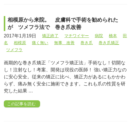
相模原から来院。 皮膚科で手術を勧められた
が ツメフラ法で 巻き爪改善
2017年1月19日
矯正終了
マチワイヤー
病院
橋本
田
名
相模原
痛く無い
無事 改善
巻き爪
巻き爪矯正
ツメフラ
画期的な巻き爪矯正「ツメフラ矯正法」手術なし！切開な
し！注射なし！考案、開発は現役の医師！ 強い矯正力なの
に安心安全。従来の矯正に比べ、矯正力があるにもかかわ
らず、痛み無く安全に施術できます。これも爪の性質を研
究した結果 …
この記事を読む