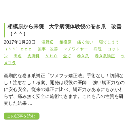
相模原から来院 大学病院体験後の巻き爪 改善
（＾＾）
2017年1月20日
淵野辺
相模原
痛く無い
寝てしまう
（＾＾）ｚｚｚ
無事 改善
マチワイヤー
病院
コット
ン
田名
皮膚科
ＶＨＯ
全て
巻き爪
巻き爪矯正
ツ
メフラ
画期的な巻き爪矯正「ツメフラ矯正法」手術なし！切開な
し！注射なし！考案、開発は現役の医師！ 強い矯正力なの
に安心安全。従来の矯正に比べ、矯正力があるにもかかわ
らず、痛み無く安全に施術できます。これも爪の性質を研
究した結果 …
この記事を読む