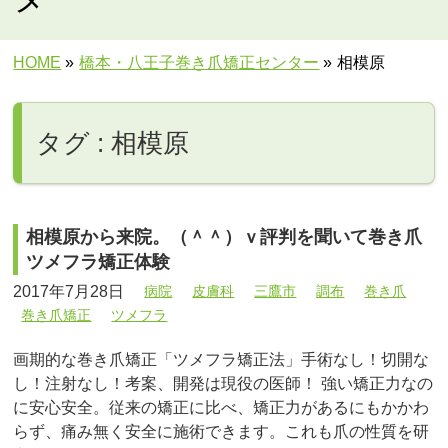
HOME
»
橋本・八王子巻き爪矯正センター
»
相模原
タグ : 相模原
相模原から来院。（＾＾）ｖ評判を聞いて巻き爪
ツメフラ矯正体験
2017年7月28日
病院
皮膚科
三鷹市
調布
巻き爪
巻き爪矯正
ツメフラ
画期的な巻き爪矯正「ツメフラ矯正法」手術なし！切開な
し！注射なし！考案、開発は現役の医師！ 強い矯正力なの
に安心安全。従来の矯正に比べ、矯正力があるにもかかわ
らず、痛み無く安全に施術できます。これも爪の性質を研